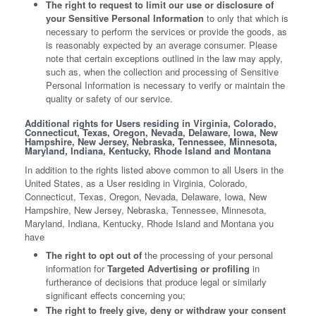
The right to request to limit our use or disclosure of
your Sensitive Personal Information
to only that which is
necessary to perform the services or provide the goods, as
is reasonably expected by an average consumer. Please
note that certain exceptions outlined in the law may apply,
such as, when the collection and processing of Sensitive
Personal Information is necessary to verify or maintain the
quality or safety of our service.
Additional rights for Users residing in Virginia, Colorado,
Connecticut, Texas, Oregon, Nevada, Delaware, Iowa, New
Hampshire, New Jersey, Nebraska, Tennessee, Minnesota,
Maryland, Indiana, Kentucky, Rhode Island and Montana
In addition to the rights listed above common to all Users in the
United States, as a User residing in Virginia, Colorado,
Connecticut, Texas, Oregon, Nevada, Delaware, Iowa, New
Hampshire, New Jersey, Nebraska, Tennessee, Minnesota,
Maryland, Indiana, Kentucky, Rhode Island and Montana you
have
The right to opt out of
the processing of your personal
information for
Targeted Advertising or profiling
in
furtherance of decisions that produce legal or similarly
significant effects concerning you;
The right to freely give, deny or withdraw your consent