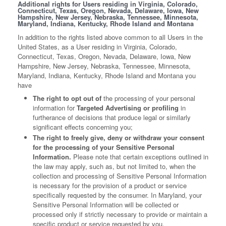
Additional rights for Users residing in Virginia, Colorado,
Connecticut, Texas, Oregon, Nevada, Delaware, Iowa, New
Hampshire, New Jersey, Nebraska, Tennessee, Minnesota,
Maryland, Indiana, Kentucky, Rhode Island and Montana
In addition to the rights listed above common to all Users in the
United States, as a User residing in Virginia, Colorado,
Connecticut, Texas, Oregon, Nevada, Delaware, Iowa, New
Hampshire, New Jersey, Nebraska, Tennessee, Minnesota,
Maryland, Indiana, Kentucky, Rhode Island and Montana you
have
The right to opt out of
the processing of your personal
information for
Targeted Advertising or profiling
in
furtherance of decisions that produce legal or similarly
significant effects concerning you;
The right to freely give, deny or withdraw your consent
for the processing of your Sensitive Personal
Information.
Please note that certain exceptions outlined in
the law may apply, such as, but not limited to, when the
collection and processing of Sensitive Personal Information
is necessary for the provision of a product or service
specifically requested by the consumer. In Maryland, your
Sensitive Personal Information will be collected or
processed only if strictly necessary to provide or maintain a
specific product or service requested by you.