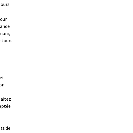
tours.
Pour
mande
imum,
etours.
 et
son
haitez
ceptée
êts de