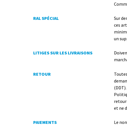
Comman
RAL SPÉCIAL
Sur dem
ces ar
minimu
un sup
LITIGES SUR LES LIVRAISONS
Doivent
marcha
RETOUR
Toutes
demand
(DDT).
Politi
retour
et ne 
PAIEMENTS
Le non