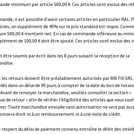
de minimum par article 500,00 €. Ces articles sont exclus des re
ande, il est possible d'avoir certains articles en particulier RAL. 
ticles, un supplément de 40% sur le prix standard est requis. Com
m 500,00 € montant net. En cas de commande inférieure au min
plément de 100,00 € doit être ajouté. Ces articles sont exclus des r
 être soumis par écrit dans les 8 jours suivant la réception de la
ndise.
 les retours doivent être préalablement autorisés par MB FIX SRL
és dans un délai de 90 jours à compter de la date du bon de livrai
 Avant de renvoyer la marchandise, veuillez consulter la section «
que de retour
» afin de vérifier l’éligibilité des articles que vous sou
ner. Toute marchandise envoyée sans autorisation ne sera pas ac
donnera droit ni à un remboursement ni à une note de crédit.
-respect du délai de paiement convenu entraîne le débit des intér