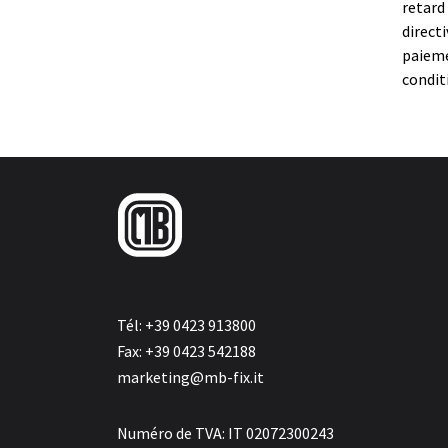
retard
direct
paieme
condit
Tél: +39 0423 913800
Fax: +39 0423 542188
marketing@mb-fix.it
Numéro de TVA: IT 02072300243