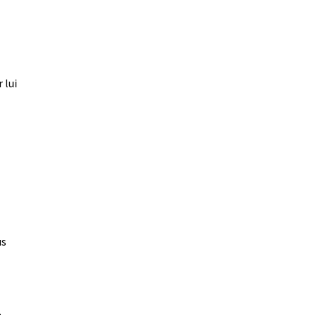
 lui
us
.