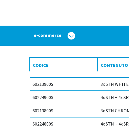
e-commerce
CODICE
CONTENUTO
60213900S
3x STN WHITE
60224900S
4x STN + 4x S
60213800S
3x STN CHRO
60224800S
4x STN + 4x 