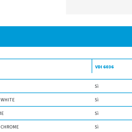
VDI 6036
Sì
R WHITE
Sì
ME
Sì
SR CHROME
Sì