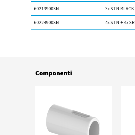
60213900SN
3x STN BLACK
60224900SN
4x STN + 4x S
Componenti