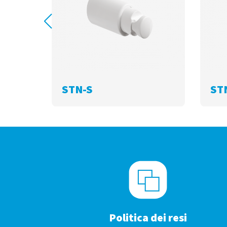
STN-S
ST
Politica dei resi