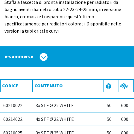
Staffa a fascetta di pronta installazione per radiatori da
bagno aventi diametro tubo 22-23-24-25 mm, in versione
bianca, cromata e trasparente quest’ultimo
specificatamente per radiatori colorati. Disponibile nelle
versioni a tubi dritti e curvi.
e-commerce
CODICE
CONTENUTO
60210022
3x STF Ø 22 WHITE
50
600
60214022
4x STF Ø 22 WHITE
50
600
60210025
3x STF Ø 25 WHITE
50
800