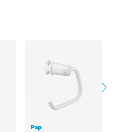
Pap
Line