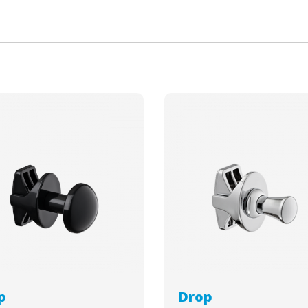
p
Drop